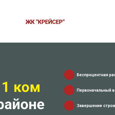
ЖК "КРЕЙСЕР"
Беспроцентная ра
я
1 ком
Первоначальный вз
 районе
Завершение строи