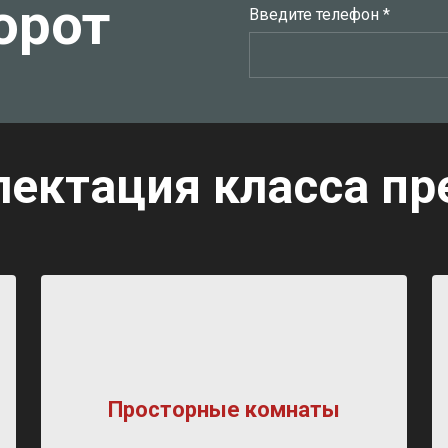
орот
Введите телефон *
ектация класса п
Просторные комнаты