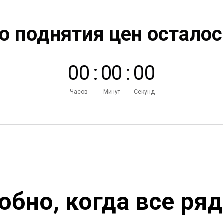
о поднятия цен осталос
0
0
:
0
0
:
0
0
Часов
Минут
Секунд
обно, когда все ря