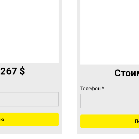
 267 $
Стоим
Телефон *
ию
П