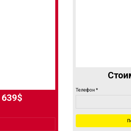
Стоим
Телефон *
 639$
П